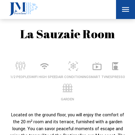
La Sauzaie Room
1/2 PEOPLES
WIFI HIGH SPEED
AIR CONDITIONING
SMART TV
NESPRESSO
GARDEN
Located on the ground floor, you will enjoy the comfort of
the 20 m² room and its terrace, furnished with a garden
lounge. You can savor peaceful moments of escape and