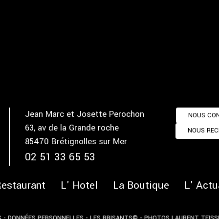
Jean Marc et Josette Perochon
NOUS CO
63, av de la Grande roche
NOUS RE
85470 Brétignolles sur Mer
02 51 33 65 53
Restaurant
L' Hotel
La Boutique
L' Actu
S
-
DONNÉES PERSONNELLES
- LES BRISANTS© -
PHOTOS LAURENT TEISS