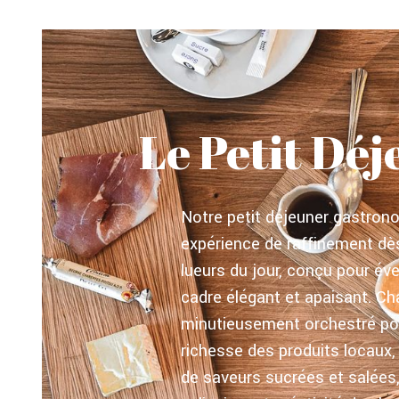
Le Petit Dé
Notre petit déjeuner gastron
expérience de raffinement dè
lueurs du jour, conçu pour éve
cadre élégant et apaisant. Ch
minutieusement orchestré pou
richesse des produits locaux
de saveurs sucrées et salées,