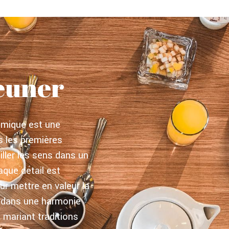
jeuner
omique est une
s les premières
iller les sens dans un
aque détail est
r mettre en valeur la
, dans une harmonie
 mariant traditions