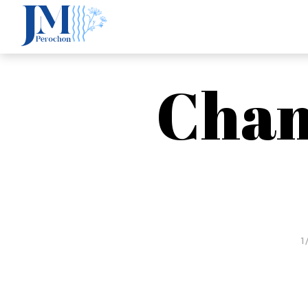
Cham
1