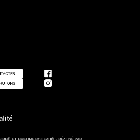
NTACTER
CRUTONS
alité
EIRE©
ET EMELINE BOILEAU© - RÉALISÉ PAR