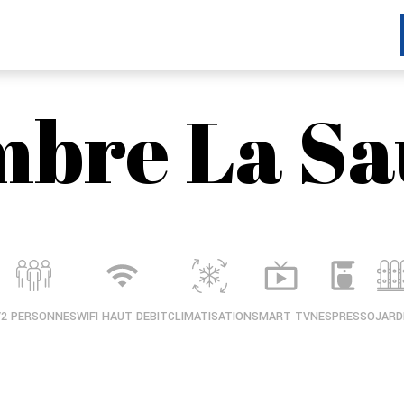
bre La Sa
/2 PERSONNES
WIFI HAUT DEBIT
CLIMATISATION
SMART TV
NESPRESSO
JARD