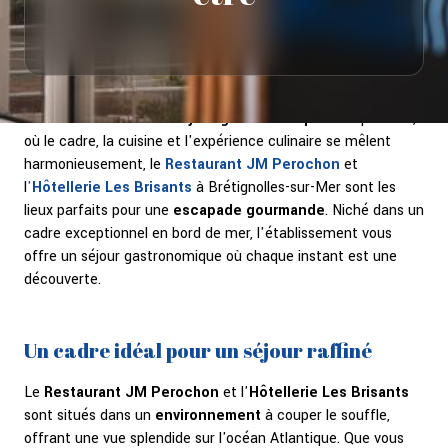
Si vous recherchez un
séjour gastronomique
exceptionnel,
où le cadre, la cuisine et l'expérience culinaire se mêlent
harmonieusement, le
Restaurant JM Perochon
et
l
'
Hôtellerie Les Brisants
à Brétignolles-sur-Mer sont les
lieux parfaits pour une
escapade gourmande
. Niché dans un
cadre exceptionnel en bord de mer, l'établissement vous
offre un séjour gastronomique où chaque instant est une
découverte.
Un cadre idéal pour un séjour raffiné
Le
Restaurant JM Perochon
et l'
Hôtellerie Les Brisants
sont situés dans un
environnement
à couper le souffle,
offrant une vue splendide sur l'océan Atlantique. Que vous