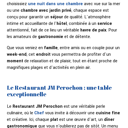
choisissiez
une nuit dans une chambre
avec vue sur la mer
ou une
chambre avec jardin privé
, chaque espace est
conçu pour garantir un
séjour
de qualité. L'atmosphère
intime et accueillante de l'
hôtel
, combinée à un
service
attentionné, fait de ce lieu un véritable
havre de paix
. Pour
les amateurs de
gastronomie
et de détente.
Que vous veniez en
famille
, entre amis ou en couple pour un
week-end
, cet
endroit
vous permettra de profiter d'un
moment
de relaxation et de plaisir, tout en étant proche de
magnifiques plages et d'activités en plein air.
Le Restaurant JM Perochon : une table
exceptionnelle
Le
Restaurant JM Perochon
est une véritable perle
culinaire, où le
Chef
vous invite à découvrir une
cuisine fine
et créative. Ici, chaque
plat
est une œuvre d'art, un
dîner
gastronomique
que vous n'oublierez pas de sitôt. Un menu